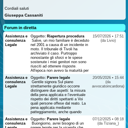
Cordiali saluti
Giuseppa Cassaniti
Forum in diretta
Assistenza e
Oggetto:
Riapertura procedura
15/07/2026 • 17:51
consulenza
Salve, un mio familiare è deceduto
(da Livio)
Legale
nel 2001 a causa di un incidente in
moto. Il tribunale di Tivoli ha
archiviato il caso. Purtroppo
nonostante gli sforzi e le spese
sostenute i miei genitori non sono
riusciti ad ottenere risposte.
All'epoca non avevo la maturità per
poter in qualche modo cercare di
Assistenza e
Oggetto:
Parere legale
20/05/2026 • 15:44
attivarmi diversamente e da allora il
consulenza
Gentile signora Sul piano
(da
pensiero fisso è quello di provare a
Legale
strettamente giuridico occorre
avvocatoincardona)
fare tutto quello che posso. La
distinguere due aspetti: la misura
domanda è si può chiedere la
della pena applicata e l’eventuale
riapertura di un caso di incidente
rispetto dei diritti spettanti a Voi
stradale dopo 25 anni? Mi rendo
quali persone offese dal reato. La
conto che andrebbe visionata la
pena applicata mediante
documentazione. Attendo vostro
patteggiamento, anche quando
gentile riscontro/contatto ...
percepita come particolarmente
Assistenza e
Oggetto:
Parere legale
07/12/2025 • 08:18
lieve rispetto alla gravità dei fatti,
consulenza
Buongiorno, avrei bisogno di un
(da Tiziana_)
non può essere contestata
Legale
parere legale per la vicenda che