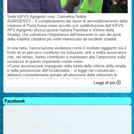
Sede AIFVS Agrigento resp. Carmelina Nobile
AGRIGENTO – Il completamento dei lavori di ammodernamento della
rotatoria di Porta Aurea viene accolto con soddisfazione dall’AIFVS
APS Agrigento (Associazione Italiana Familiari e Vittime della
Strada), che sottolinea l’importanza dell’intervento in uno dei punti
della viabilità cittadina più volte interessato da incidenti stradali.
In una nota, l’associazione evidenzia come il risultato raggiunto sia il
frutto di un percorso condiviso tra istituzioni, enti e realtà associative
che, nel tempo, hanno contribuito a mantenere alta l’attenzione sulla
sicurezza di questo importante snodo viario.
«Come associazione impegnata nella tutela delle vittime della strada
e nella prevenzione dell’incidentalità – si legge nel comunicato –
abbiamo costantemente portato all’attenzione delle istituzioni le
criticità presenti in quest’area, anche attraverso il lavoro svolto
Leggi di più
all’interno del Comitato Operativo per la Viabilità presso la Prefettura
di Agrigento, convinti che la sicurezza stradale debba rappresentare
una priorità assoluta».
Facebook
L’AIFVS ricorda come i numerosi sinistri verificatisi negli anni
abbiano lasciato un segno profondo nella comunità e auspica che gli
interventi realizzati possano contribuire concretamente a ridurre il
rischio di ulteriori incidenti, garantendo una maggiore tutela per
cittadini, lavoratori e visitatori che quotidianamente percorrono la
zona.
Nel comunicato vengono inoltre rivolti ringraziamenti a tutti coloro che