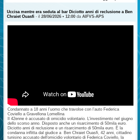
referente per Torino, parla con i ragazzi. Non sono lezioni quelle che
tiene Giuseppe ma lunghi monologhi che incantano i giovani e
parlano dritto ai loro cuori.
Uccisa mentre era seduta al bar Diciotto anni di reclusione a Ben
Pochi giorni dopo la morte del figlio, Giuseppe scrisse una lettera, Mi
Chraiet Ouasfi
- il
28/06/2026 • 12:00
da
AIFVS-APS
hanno tolto la voce, in cui a “parlare” è Alessandro.
Ecco alcuni passaggi - https://www.vittimestrada.org/articles.php?
lng=it&pg=1653 -
Condannato a 18 anni l’uomo che travolse con l’auto Federica
Coviello a Gravellona Lomellina
Il 42enne è accusato di omicidio volontario. L'investimento nel giugno
dello scorso anno. Disposto anche un risarcimento di 50mila euro.
Diciotto anni di reclusione e un risarcimento di 50mila euro. È la
condanna inflitta dal giudice a Ben Chraiet Ouasfi, 42 anni, cittadino
tunisino accusato dell'omicidio volontario di Federica Coviello, la