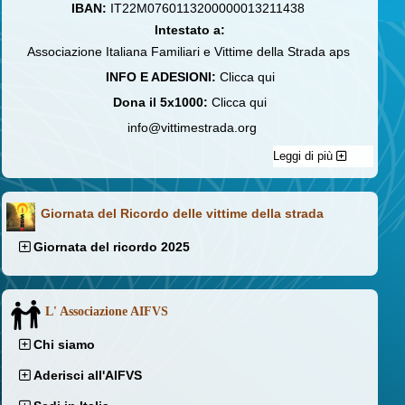
IBAN:
IT22M0760113200000013211438
Intestato a:
Associazione Italiana Familiari e Vittime della Strada aps
INFO E ADESIONI:
Clicca qui
Dona il 5x1000:
Clicca qui
info@vittimestrada.org
Leggi di più
Giornata del Ricordo delle vittime della strada
Giornata del ricordo 2025
L' Associazione AIFVS
Chi siamo
Aderisci all'AIFVS