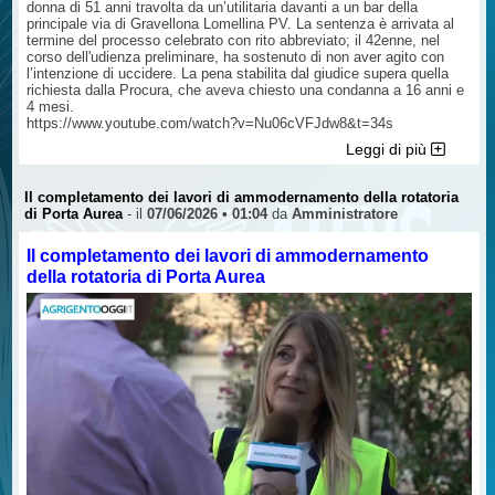
donna di 51 anni travolta da un’utilitaria davanti a un bar della
principale via di Gravellona Lomellina PV. La sentenza è arrivata al
termine del processo celebrato con rito abbreviato; il 42enne, nel
corso dell'udienza preliminare, ha sostenuto di non aver agito con
l’intenzione di uccidere. La pena stabilita dal giudice supera quella
richiesta dalla Procura, che aveva chiesto una condanna a 16 anni e
4 mesi.
https://www.youtube.com/watch?v=Nu06cVFJdw8&t=34s
Leggi di più
Il completamento dei lavori di ammodernamento della rotatoria
di Porta Aurea
- il
07/06/2026 • 01:04
da
Amministratore
Il completamento dei lavori di ammodernamento
della rotatoria di Porta Aurea