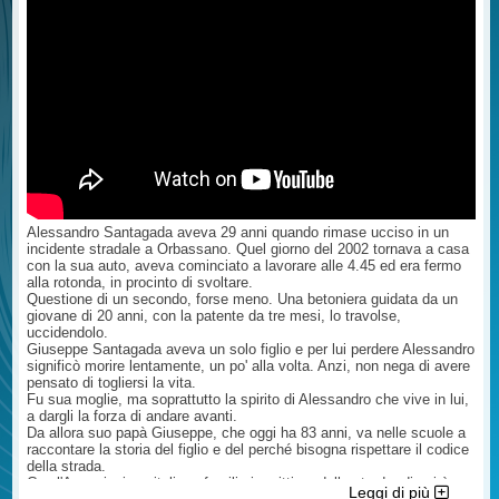
gravità di quanto accaduto, è
preclude in alcun modo la tutela
biologico che le è stato riconosciuto
palesemente volta a favorire l'
risarcitoria dei familiari della vittima.
dal medico dell'assicurazione, la
imputato indicando come attenuanti
Il diritto al risarcimento dei danni
misura del danno chiesto da voi ed
il fatto che sia incensurato, la
patrimoniali e non patrimoniali resta
infine cosa si attende esattamente
giovane età e che si sia adoperato (
pertanto pienamente esercitabile.
oggi .....( una sentenza, un parere
praticamente si è solo fermato ma
Questo è quanto posso dirle senza
etc...). Copia del rapporto delle
null'altro ha fatto). Mio padre è
aver esaminato la sentenza di
autorità, copia delle lettere e delle
morto, lui era al cellulare, ha iniziato
patteggiamento, eventuale richiesta
risposte, copia della citazione
una conversazione video e si è
di avvisi o elezione di domicilio ed
etc...e l'Avvocato Le risponderà. Ne
messo alla guida proseguendo la
atti relativi alle notifiche effettuate.
sono certo. Noi Avvocati abbiamo
conversazione ( da lui confessato e
Cordiali Saluti Avv. Giuseppe
obblighi nei confronti del cliente che
confermato) ed è possibile che
Incardona legale della A.I.F.V.S.-
sono inderogabili. Certo resta il
questa sia la pena ? Così hanno
sede di Palermo e Milano -
mistero della parcella ma forse (
ucciso mio padre per la seconda
Avvocato Cassazionista ...
ipotizzo) le è stato liquidato un
Alessandro Santagada aveva 29 anni quando rimase ucciso in un
volta. Volevo sapere se possiamo
acconto ( con relativo rimborso della
incidente stradale a Orbassano. Quel giorno del 2002 tornava a casa
fare qualcosa contro questa
parcella) e l'avvocato sta
con la sua auto, aveva cominciato a lavorare alle 4.45 ed era fermo
sentenza iniqua ed offensiva per
procedendo giudizialmente per il
alla rotonda, in procinto di svoltare.
mio padre e per noi? ...
maggior danno. In questa ipotesi, i
Questione di un secondo, forse meno. Una betoniera guidata da un
tempi lunghi, nonostante sia tutto
giovane di 20 anni, con la patente da tre mesi, lo travolse,
ok, è la norma. E non dipendono
uccidendolo.
dall'Avvocato. Mi faccia sapere
Giuseppe Santagada aveva un solo figlio e per lui perdere Alessandro
Cordialmente Avv. Giuseppe
significò morire lentamente, un po' alla volta. Anzi, non nega di avere
Incardona ( fiduciario AIFVS sede di
pensato di togliersi la vita.
Palermo e Milano) legale della
Fu sua moglie, ma soprattutto la spirito di Alessandro che vive in lui,
A.I.F.V.S.- sede di Palermo e Milano
a dargli la forza di andare avanti.
- Avvocato Cassazionista ...
Da allora suo papà Giuseppe, che oggi ha 83 anni, va nelle scuole a
raccontare la storia del figlio e del perché bisogna rispettare il codice
della strada.
Con l'Associazione italiana familiari e vittime della strada, di cui è
Leggi di più