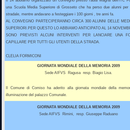
Il 14 abbiamo organizzato un convegno presso l'aula Magna dell'ITC F
una Scuola Media Superiore di Grosseto che ha perso due alunni per 
stradale, mentre andavano a festeggiare i 100 giorni , tre anni fa.
AL CONVEGNO PARTECIPERANNO CIRCA 300 ALUNNI DELLE MED
SUPERIORI.PER QUESTO LO ABBIAMO ANTICIPATO AL 14 NOVEMB
SONO PREVISTI ALCUNI INTERVENTI PER LANCIARE UNA F
CAPILLARE PER TUTTI GLI UTENTI DELLA STRADA.
CLELIA FORMICONI
GIORNATA MONDIALE DELLA MEMORIA 2009
Sede AIFVS Ragusa resp.
Biagio Lisa.
Il Comune di Comiso ha aderito alla giornata mondiale della memo
illuminazione del palazzo Comunale
.
GIORNATA MONDIALE DELLA MEMORIA 2009
Sede AIFVS Rimini, resp. G
iuseppe Raduano