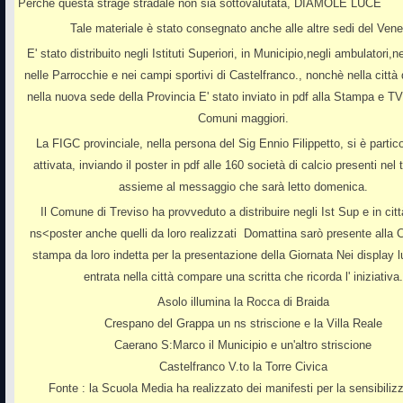
Perchè questa strage stradale non sia sottovalutata, DIAMOLE LUCE
Tale materiale è stato consegnato anche alle altre sedi del Vene
E' stato distribuito negli Istituti Superiori, in Municipio,negli ambulatori,nel
nelle Parrocchie e nei campi sportivi di Castelfranco., nonchè nella città 
nella nuova sede della Provincia E' stato inviato in pdf alla Stampa e TV 
Comuni maggiori.
La FIGC provinciale, nella persona del Sig Ennio Filippetto, si è parti
attivata, inviando il poster in pdf alle 160 società di calcio presenti nel 
assieme al messaggio che sarà letto domenica.
Il Comune di Treviso ha provveduto a distribuire negli Ist Sup e in città
ns<poster anche quelli da loro realizzati Domattina sarò presente alla
stampa da loro indetta per la presentazione della Giornata Nei display l
entrata nella città compare una scritta che ricorda l' iniziativa.
Asolo illumina la Rocca di Braida
Crespano del Grappa un ns striscione e la Villa Reale
Caerano S:Marco il Municipio e un'altro striscione
Castelfranco V.to la Torre Civica
Fonte : la Scuola Media ha realizzato dei manifesti per la sensibiliz