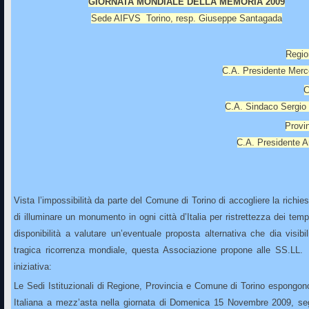
GIORNATA MONDIALE DELLA MEMORIA 2009
Sede AIFVS Torino, resp. Giuseppe Santagada
Regio
C.A. Presidente Mer
C
C.A. Sindaco Sergio
Provin
C.A. Presidente A
Vista l’impossibilità da parte del Comune di Torino di accogliere la richie
di illuminare un monumento in ogni città d’Italia per ristrettezza dei tempi
disponibilità a valutare un’eventuale proposta alternativa che dia visibi
tragica ricorrenza mondiale, questa Associazione propone alle SS.LL.
iniziativa:
Le Sedi Istituzionali di Regione, Provincia e Comune di Torino espongon
Italiana a mezz’asta nella giornata di Domenica 15 Novembre 2009, seg