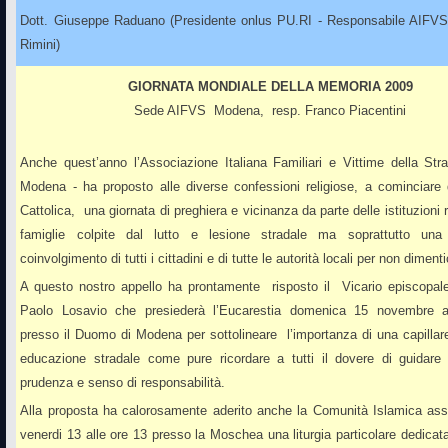
Dott. Giuseppe Raduano (Presidente onlus PU.RI - Responsabile AIFVS 
Rimini)
GIORNATA MONDIALE DELLA MEMORIA 2009
Sede AIFVS Modena, resp. Franco Piacentini
Anche quest’anno l’Associazione Italiana Familiari e Vittime della Str
Modena - ha proposto alle diverse confessioni religiose, a cominciare 
Cattolica, una giornata di preghiera e vicinanza da parte delle istituzioni 
famiglie colpite dal lutto e lesione stradale ma soprattutto una
coinvolgimento di tutti i cittadini e di tutte le autorità locali per non diment
A questo nostro appello ha prontamente risposto il Vicario episcopa
Paolo Losavio che presiederà l’Eucarestia domenica 15 novembre a
presso il Duomo di Modena per sottolineare l’importanza di una capillar
educazione stradale come pure ricordare a tutti il dovere di guidar
prudenza e senso di responsabilità.
Alla proposta ha calorosamente aderito anche la Comunità Islamica ass
venerdi 13 alle ore 13 presso la Moschea una liturgia particolare dedicat