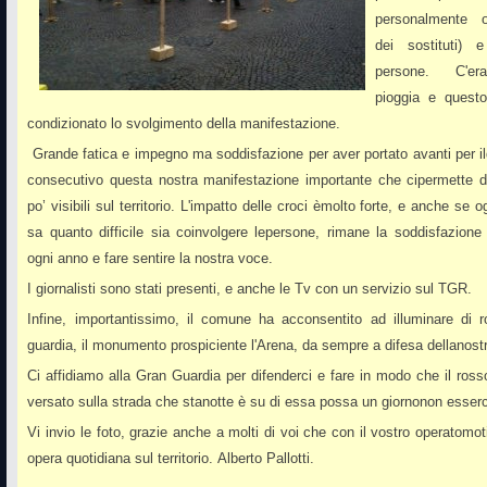
personalmente 
dei sostituti) 
persone. C'er
pioggia e quest
condizionato lo svolgimento della
manifestazione.
Grande fatica e impegno ma soddisfazione per aver portato avanti per i
consecutivo questa nostra manifestazione importante che cipermette d
po’ visibili sul territorio. L'impatto delle croci èmolto forte, e anche se 
sa quanto difficile sia coinvolgere lepersone, rimane la soddisfazione
ogni anno e fare sentire la
nostra voce.
I giornalisti sono stati presenti, e anche le Tv con un servizio sul TGR.
Infine, importantissimo, il comune ha acconsentito ad illuminare di 
guardia, il monumento prospiciente l'Arena, da sempre a difesa dellanostr
Ci affidiamo alla Gran Guardia per difenderci e fare in modo che il ros
versato sulla strada che stanotte è su di essa possa un giornonon esserc
Vi invio le foto, grazie anche a molti di voi che con il vostro operatomot
opera quotidiana sul territorio.
Alberto Pallotti.