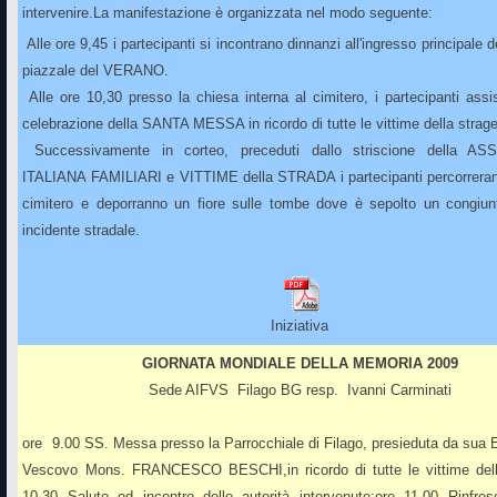
intervenire.La manifestazione è organizzata nel modo seguente:
 Alle ore 9,45 i partecipanti si incontrano dinnanzi all'ingresso principale d
piazzale del VERANO.
 Alle ore 10,30 presso la chiesa interna al cimitero, i partecipanti assi
celebrazione della SANTA MESSA in ricordo di tutte le vittime della strage
 Successivamente in corteo, preceduti dallo striscione della A
ITALIANA FAMILIARI e VITTIME della STRADA i partecipanti percorreranno
cimitero e deporranno un fiore sulle tombe dove è sepolto un congiunt
incidente stradale.
Iniziativa
GIORNATA MONDIALE DELLA MEMORIA 2009
Sede AIFVS Filago BG resp. Ivanni Carminati
ore 9.00 SS. Messa presso la Parrocchiale di Filago, presieduta da sua 
Vescovo Mons. FRANCESCO BESCHI,in ricordo di tutte le vittime dell
10.30 Saluto ed incontro delle autorità intervenute;ore 11.00 Rinfres