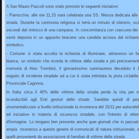
A San Mauro Pascoli sono state previste le seguenti iniziative:
- Parrocchia: alle ore 11,15 sarà celebrata una SS. Messa dedicata alle 
strada. Durante la cerimonia religiosa si terrà un minuto di silenzio, sc
secondi dal rintocco di una campana. In concomitanza con ciascuno dei 
verrà deposta in un apposito braciere una candela accesa dal richiam
simbolico.
- Comune: è stata accolta la richiesta di illuminare, attraverso un fa
bianca, un simbolo che ricorda le vittime della strada e più precisament
memoria di Alex Trombini, il giovanissimo sanmaurese deceduto il 
seguito di incidente stradale ed a cui è stata intitolata la pista ciclabile
Provinciale Cagnona.
In Italia circa il 40% delle vittime della strada perde la vita per re
riconducibili agli Enti gestori delle strade. Sarebbe quindi di p
strumentalizzare a livello istituzionale la ricorrenza del 15/11 per autocele
ed iniziative in materia di sicurezza stradale, con l'intento di otten
d'immagine. Lo tengano ben presente anche quei giornali che in passat
ampia risonanza a questo genere di comunicati di natura istituzionale, a
quelli provenienti da associazioni di familiari di vittime della strada.