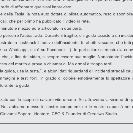
rado di affrontare qualsiasi imprevisto.
le della Tesla, la nota auto dotata di pilota automatico, reso disponib
dsij, che per primo ha pubblicato il video in rete.
n minuto e mezzo ed è articolato in due parti.
o percorre l’autostrada. Durante il tragitto, chi guida assiste a un incide
rato in flashback il motivo dell’incidente. In effetti si scopre che tutti 
 è su Whatsapp, chi è su Facebook…). In particolare si mostra la conve
re che, a fine del video, si scopre essere sua moglie. Nonostante l’incid
sta del marito e prova a chiamarlo. Ma ormai è troppo tardi.
la guida, usa la testa.”, e alcuni dati riguardanti gli incidenti stradali c
mmagini e testi forti, in grado di colpire emotivamente lo spettatore 
durante la guida.
lizzato con lo scopo di salvare vite umane. Se attraverso la visione d
 "Noi abbiamo messo le nostre competenze e le nostre capacità nel 
ma Giovanni Sapere, ideatore, CEO & Founder di Creatiwa Studio.