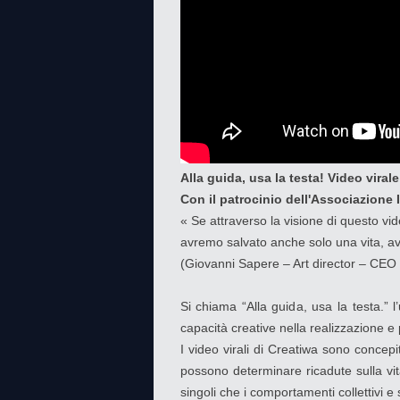
Alla guida, usa la testa! Video viral
Con il patrocinio dell'Associazione I
« Se attraverso la visione di questo vid
avremo salvato anche solo una vita, a
(Giovanni Sapere – Art director – CEO
Si chiama “Alla guida, usa la testa.” l
capacità creative nella realizzazione e 
I video virali di Creatiwa sono concepi
possono determinare ricadute sulla vita
singoli che i comportamenti collettivi e