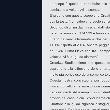
Lo scopo è quello di contribuire alla c
sembrano a volte ovvii e scontati.
E’ proprio con questo scopo che Creatiwa
usa la testa.”, un video che vuole sensi
Secondo gli ultimi dati rilasciati dall’I
persone sono stati 174.539 e hanno pro
Il fatto davvero allarmante è che per 
+1.1% rispetto al 2014. Ancora peggior
del 6.4% L’Istat rileva che tra i comp
velocità, vi è la “guida distratta”.
Creatiwa Studio ritiene che questa ter
soprattutto alla diffusione dello sma
molto più pericoloso della semplice tel
Questa nostra convinzione purtroppo è
indicando cellulari e smartphone come u
degli incidenti. Ad esempio un incident
proprio nel caso in cui il conducente c
Chattare alla guida significa distogl
irreparabili. Per intenderci, se ci tro