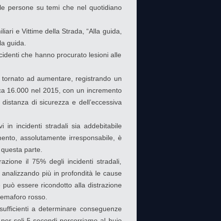
do le persone su temi che nel quotidiano
iari e Vittime della Strada, “Alla guida,
la guida.
incidenti che hanno procurato lesioni alle
 è tornato ad aumentare, registrando un
irca 16.000 nel 2015, con un incremento
 distanza di sicurezza e dell’eccessiva
 in incidenti stradali sia addebitabile
mento, assolutamente irresponsabile, è
 questa parte.
zione il 75% degli incidenti stradali,
e analizzando più in profondità le cause
e può essere ricondotto alla distrazione
 semaforo rosso.
 sufficienti a determinare conseguenze
a per soli 5 secondi percorriamo al buio