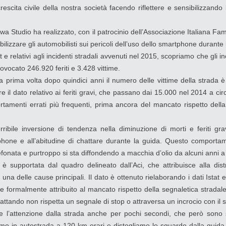
rescita civile della nostra società facendo riflettere e sensibilizzan
 Studio ha realizzato, con il patrocinio dell’Associazione Italiana Famil
bilizzare gli automobilisti sui pericoli dell’uso dello smartphone durante 
stat e relativi agli incidenti stradali avvenuti nel 2015, scopriamo che gli 
vocato 246.920 feriti e 3.428 vittime.
la prima volta dopo quindici anni il numero delle vittime della strada
e il dato relativo ai feriti gravi, che passano dai 15.000 nel 2014 a c
ortamenti errati più frequenti, prima ancora del mancato rispetto della
ribile inversione di tendenza nella diminuzione di morti e feriti gravi
rtphone e all’abitudine di chattare durante la guida. Questo comporta
efonata e purtroppo si sta diffondendo a macchia d’olio da alcuni anni a
 supportata dal quadro delineato dall’Aci, che attribuisce alla distra
na delle cause principali. Il dato è ottenuto rielaborando i dati Istat 
e formalmente attribuito al mancato rispetto della segnaletica stradal
hattando non rispetta un segnale di stop o attraversa un incrocio con il
iere l’attenzione dalla strada anche per pochi secondi, che però sono
viamo in autostrada a 120 km orari e distogliamo lo sguardo dalla guid