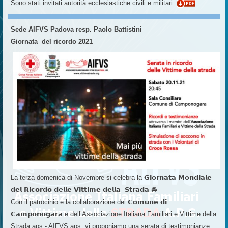
Sono stati invitati autorità ecclesiastiche civili e militari.
Sede AIFVS Padova resp. Paolo Battistini
Giornata del ricordo 2021
La terza domenica di Novembre si celebra la 𝗚𝗶𝗼𝗿𝗻𝗮𝘁𝗮 𝗠𝗼𝗻𝗱𝗶𝗮𝗹𝗲
𝗱𝗲𝗹 𝗥𝗶𝗰𝗼𝗿𝗱𝗼 𝗱𝗲𝗹𝗹𝗲 𝗩𝗶𝘁𝘁𝗶𝗺𝗲 𝗱𝗲𝗹𝗹𝗮 𝗦𝘁𝗿𝗮𝗱𝗮 🚘
Con il patrocinio e la collaborazione del 𝗖𝗼𝗺𝘂𝗻𝗲 𝗱𝗶
𝗖𝗮𝗺𝗽𝗼𝗻𝗼𝗴𝗮𝗿𝗮 e dell’Associazione Italiana Familiari e Vittime della
Strada aps - AIFVS aps, vi proponiamo una serata di testimonianze