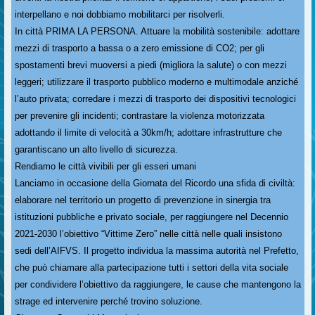
interpellano e noi dobbiamo mobilitarci per risolverli.
In città PRIMA LA PERSONA. Attuare la mobilità sostenibile: adottare
mezzi di trasporto a bassa o a zero emissione di CO2; per gli
spostamenti brevi muoversi a piedi (migliora la salute) o con mezzi
leggeri; utilizzare il trasporto pubblico moderno e multimodale anziché
l’auto privata; corredare i mezzi di trasporto dei dispositivi tecnologici
per prevenire gli incidenti; contrastare la violenza motorizzata
adottando il limite di velocità a 30km/h; adottare infrastrutture che
garantiscano un alto livello di sicurezza.
Rendiamo le città vivibili per gli esseri umani
Lanciamo in occasione della Giornata del Ricordo una sfida di civiltà:
elaborare nel territorio un progetto di prevenzione in sinergia tra
istituzioni pubbliche e privato sociale, per raggiungere nel Decennio
2021-2030 l’obiettivo “Vittime Zero” nelle città nelle quali insistono
sedi dell’AIFVS. Il progetto individua la massima autorità nel Prefetto,
che può chiamare alla partecipazione tutti i settori della vita sociale
per condividere l’obiettivo da raggiungere, le cause che mantengono la
strage ed intervenire perché trovino soluzione.