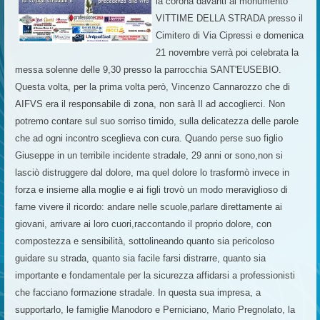
la corona davanti al monumento
VITTIME DELLA STRADA presso il
Cimitero di Via Cipressi e domenica
21 novembre verrà poi celebrata la
messa solenne delle 9,30 presso la parrocchia SANT'EUSEBIO.
Questa volta, per la prima volta però, Vincenzo Cannarozzo che di
AIFVS era il responsabile di zona, non sarà Il ad accoglierci. Non
potremo contare sul suo sorriso timido, sulla delicatezza delle parole
che ad ogni incontro sceglieva con cura. Quando perse suo figlio
Giuseppe in un terribile incidente stradale, 29 anni or sono,non si
lasciò distruggere dal dolore, ma quel dolore lo trasformò invece in
forza e insieme alla moglie e ai figli trovò un modo meraviglioso di
farne vivere il ricordo: andare nelle scuole,parlare direttamente ai
giovani, arrivare ai loro cuori,raccontando il proprio dolore, con
compostezza e sensibilità, sottolineando quanto sia pericoloso
guidare su strada, quanto sia facile farsi distrarre, quanto sia
importante e fondamentale per la sicurezza affidarsi a professionisti
che facciano formazione stradale. In questa sua impresa, a
supportarlo, le famiglie Manodoro e Perniciano, Mario Pregnolato, la