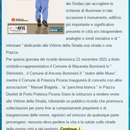
dei Sindaci per accogliere le
richieste di illuminare in tale
occasione il monumento, edificio
più importante e significativo
presente in città e/o intraprendere
analoghe o simili iniziative e di “
intestare “ dedicando alle Vittime della Strada una strada o una
Piazza.
Per questa giornata del ricordo domenica 21 novembre 2021 a titolo
simbolico-rappresentativo il Comune di Macerata illuminerà lo "
Sferisterio , il Comune di Ancona illuminerà Il " teatro delle Muse",
mentre il Comune di Potenza Picena Inaugurerà di concerto con altre
associazioni " Manuel Biagiola… la "panchina bianca " in Piazza
Douhet di Porto Potenza Picena Siano le istituzioni a rendere onore
alle Vittime della Strada, tributando un pubblico ricordo che promuova
sollecitazioni per porre fine ai comportamenti prepotenti e di
trasgressione delle norme, egoistici ed omissivi da qualunque parte
provengano: nessuno deve perdere la vita e la salute sulle strade
delle nostre città e del territorio.
Continua../..