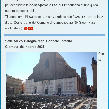
per accendere la 𝗰𝗼𝗻𝘀𝗮𝗽𝗲𝘃𝗼𝗹𝗲𝘇𝘇𝗮 sull’importanza di una guida
attenta e responsabile.
Ti aspettiamo 🗓 𝗦𝗮𝗯𝗮𝘁𝗼 𝟮𝟬 𝗡𝗼𝘃𝗲𝗺𝗯𝗿𝗲 alle 🕙𝟮𝟬.𝟰𝟱 presso la 📍
𝗦𝗮𝗹𝗮 𝗖𝗼𝗻𝘀𝗶𝗹𝗶𝗮𝗿𝗲 del Comune di Camponogara (🟢 Green Pass
obbligatorio).
Sede AIFVS Bologna resp. Gabriele Torsello
Giornata del ricordo 2021
Con
la