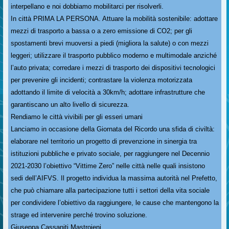
interpellano e noi dobbiamo mobilitarci per risolverli.
In città PRIMA LA PERSONA. Attuare la mobilità sostenibile: adottare
mezzi di trasporto a bassa o a zero emissione di CO2; per gli
spostamenti brevi muoversi a piedi (migliora la salute) o con mezzi
leggeri; utilizzare il trasporto pubblico moderno e multimodale anziché
l’auto privata; corredare i mezzi di trasporto dei dispositivi tecnologici
per prevenire gli incidenti; contrastare la violenza motorizzata
adottando il limite di velocità a 30km/h; adottare infrastrutture che
garantiscano un alto livello di sicurezza.
Rendiamo le città vivibili per gli esseri umani
Lanciamo in occasione della Giornata del Ricordo una sfida di civiltà:
elaborare nel territorio un progetto di prevenzione in sinergia tra
istituzioni pubbliche e privato sociale, per raggiungere nel Decennio
2021-2030 l’obiettivo “Vittime Zero” nelle città nelle quali insistono
sedi dell’AIFVS. Il progetto individua la massima autorità nel Prefetto,
che può chiamare alla partecipazione tutti i settori della vita sociale
per condividere l’obiettivo da raggiungere, le cause che mantengono la
strage ed intervenire perché trovino soluzione.
Giuseppa Cassaniti Mastrojeni