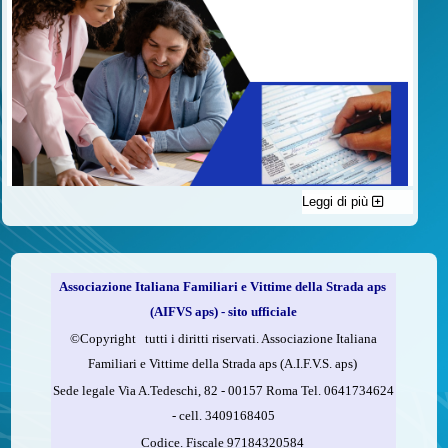
Leggi di più
C'è un modo di contribuire alle attività dell’A.I.F.V.S. a favore
delle vittime della strada e per dare giustizia ai superstiti ed ai
loro familiari che non costa nulla: devolvere il 5 per mille della
propria dichiarazione dei redditi all’A.I.F.V.S.
Associazione Italiana Familiari e Vittime della Strada aps
Come fare
(AIFVS aps) - sito ufficiale
1.
Compila la scheda CUD o del modello 730.
©​Copyright tutti i diritti riservati. Associazione Italiana
2.
Firma nel riquadro indicato come “Sostegno delle
Familiari e Vittime della Strada aps (A.I.F.V.S. aps)
organizzazioni non lucrative di utilità sociale, delle associazioni
Sede legale Via A.Tedeschi, 82 - 00157 Roma Tel. 0641734624
di promozione sociale...”
-
cell.
3409168405
3.
Indica nel riquadro
il codice fiscale dell’A.I.F.V.S.:
Codice. Fiscale 97184320584