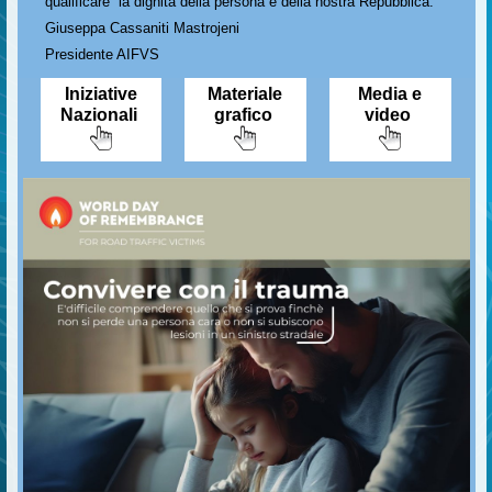
qualificare la dignità della persona e della nostra Repubblica.
Giuseppa Cassaniti Mastrojeni
Presidente AIFVS
Iniziative
Materiale
Media e
Nazionali
grafico
video