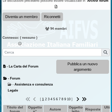
Le discussioni precedenti possono essere visualizzate in
Archivi forum
Diventa un membro
Riconnetti
94 membri
Connesso:
( nessuno )
Pubblica un nuovo
- La Carta del Forum
argomento
- Forum
-
Assistenza e consulenza
Legale
1
[
2
3
4
5
6
7
8
9
10
]
Titolo del
Oggetto
Oggetto
Ulti
Autore
Risposte
forum
n°
letto