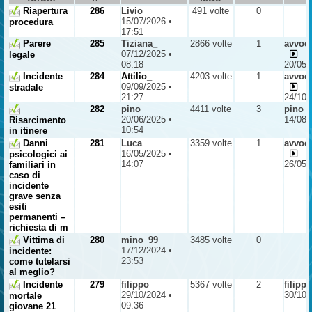
Riapertura
286
Livio
491 volte
0
15/07/2026 •
procedura
17:51
Parere
285
Tiziana_
2866 volte
1
avvoc
07/12/2025 •
legale
08:18
20/05/
Incidente
284
Attilio_
4203 volte
1
avvoc
09/09/2025 •
stradale
21:27
24/10/
282
pino
4411 volte
3
pino
20/06/2025 •
14/08/
Risarcimento
10:54
in itinere
Danni
281
Luca
3359 volte
1
avvoc
16/05/2025 •
psicologici ai
14:07
26/05/
familiari in
caso di
incidente
grave senza
esiti
permanenti –
richiesta di m
Vittima di
280
mino_99
3485 volte
0
17/12/2024 •
incidente:
23:53
come tutelarsi
al meglio?
Incidente
279
filippo
5367 volte
2
filippo
29/10/2024 •
30/10/
mortale
09:36
giovane 21