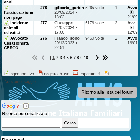
anni
278
gilberto_garbin
5265 volte
1
Avvoc
20/09/2024 •
l'assicurazione
18:02
21/09/
non paga
Incidente
277
Giuseppe
5176 volte
2
Avv_A
24/07/2024 •
animali
17:00
12/09/
selvatici
Avvocato
276
Franco_sono
9450 volte
2
Avvoc
20/12/2023 •
16/01/
Cssazionista
22:51
CERCO
1
[
2
3
4
5
6
7
8
9
10
]
oggettoattivo
oggettochiuso
Importante!
Nuovomessaggio
Ritorno alla lista dei forum
Ricerca personalizzata